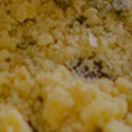
1994
年
公司创建于1994年