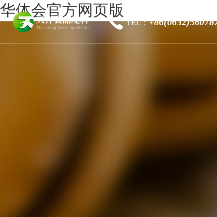
华体会官方网页版
+86(0632)56078
TEL：