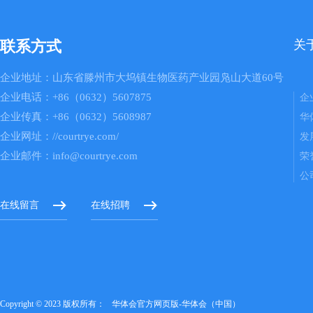
联系方式
关
企业地址：山东省滕州市大坞镇生物医药产业园凫山大道60号
企业电话：+86（0632）5607875
企
企业传真：+86（0632）5608987
华
企业网址：//courtrye.com/
发
企业邮件：info@courtrye.com
荣
公
在线留言
在线招聘
Copyright © 2023 版权所有：
华体会官方网页版-华体会（中国）