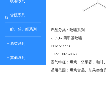
+ 呋喃系列
+ 含硫系列
版
+ 醇、醛、酮系列
产品分类：吡嗪系列
2,3,5,6- 四甲基吡嗪
+ 脂类系列
FEMA:3273
CAS:13925-00-3
+ 其他系列
香气特征：烘烤、坚果香、咖啡
适用范围：烘烤食品、坚果类食