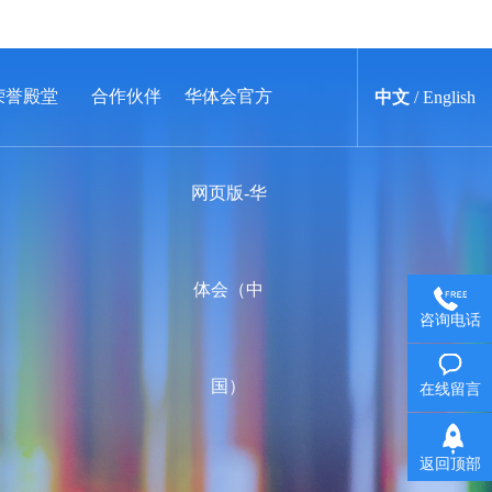
荣誉殿堂
合作伙伴
华体会官方
中文
/
English
网页版-华
体会（中
咨询电话
国）
在线留言
返回顶部