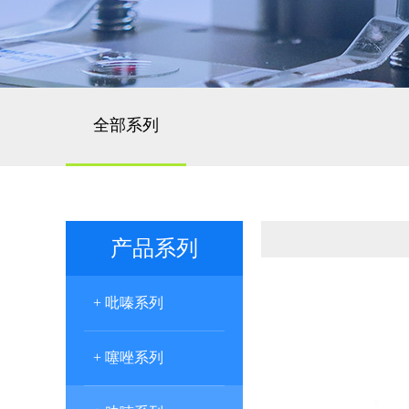
全部系列
产品系列
+ 吡嗪系列
+ 噻唑系列