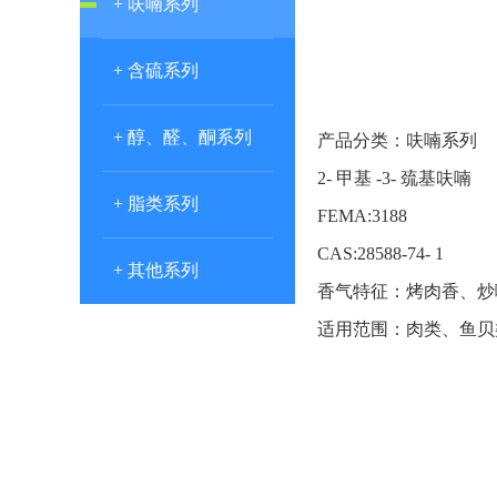
+ 呋喃系列
+ 含硫系列
+ 醇、醛、酮系列
产品分类：呋喃系列
2- 甲基 -3- 巯基呋喃
+ 脂类系列
FEMA:3188
CAS:28588-74- 1
+ 其他系列
香气特征：烤肉香、炒
适用范围：肉类、鱼贝